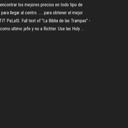
encontrar los mejores precios en todo tipo de
a llegar al centro. ..... para obtener el mejor
ETIT PaLaIS. Full text of "La Biblia de las Trampas" -
como ultimo jefe y no a Richter. Use las Holy ...