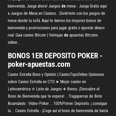
bienvenida. Juega ahora!
Juegos
de
mesa - Juega Gratis aquí
a Juegos de Mesa en Casinos…
Diviértete con los juegos de
mesa desde tu sofá. Aquí te damos los mejores bonos de
bienvenida y promociones para jugar gratis o apostar dinero
real.
Guia casino Bitcoin | Ventajas
de
apuestas Bitcoins
online…
BONOS
1ER
DEPOSITO
POKER
-
poker
-apuestas.com
Casino Estrella Bono y Opinión | CasinoTopsOnline Opiniones
sobre Casino Estrella en CTO ➤ Mejor casino en
Latinoamérica ✮ Lista de Juegos ➕ Bonos: ¡Descubre el
Bono de Bienvenida que te espera! ... Tragaperras de Bote
Acumulado · Vídeo-Póker ... 100%Primer Depósito. ¡ consigue
tu ... Casino Estrella - ¡Coge auí el bono de bienvenida de hasta