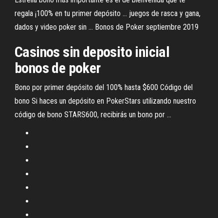
regala ¡100% en tu primer depósito ... juegos de rasca y gana,
dados y video poker sin ... Bonos de Poker septiembre 2019
Casinos sin
deposito
inicial
bonos
de
poker
Bono por primer depósito del 100% hasta $600 Código del
bono Si haces un depósito en PokerStars utilizando nuestro
código de bono STARS600, recibirás un bono por ...