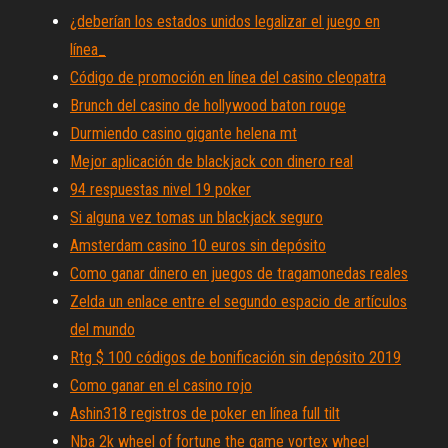
¿deberían los estados unidos legalizar el juego en
línea_
Código de promoción en línea del casino cleopatra
Brunch del casino de hollywood baton rouge
Durmiendo casino gigante helena mt
Mejor aplicación de blackjack con dinero real
94 respuestas nivel 19 poker
Si alguna vez tomas un blackjack seguro
Amsterdam casino 10 euros sin depósito
Como ganar dinero en juegos de tragamonedas reales
Zelda un enlace entre el segundo espacio de artículos
del mundo
Rtg $ 100 códigos de bonificación sin depósito 2019
Como ganar en el casino rojo
Ashin318 registros de poker en línea full tilt
Nba 2k wheel of fortune the game vortex wheel