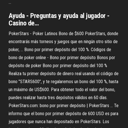
...
Ayuda - Preguntas y ayuda al jugador -
Casino de…
PokerStars - Poker Latinos Bono de $600 PokerStars, donde
encontrarás más torneos y juegos que en ningún otro sitio de
poker, ... Bono por primer depósito del 100 %. Códigos de
bono de poker online - Bono por primer depósito Bonos por
depósito de poker Bono por primer depósito del 100 %
Realiza tu primer depósito de dinero real usando el código de
bono "STARS600", y te regalaremos un bono del 100 %, hasta
un máximo de US$600. Para obtener todo el valor del bono,
puedes realizar hasta tres depósitos válidos en 60 días.
PokerStars.com: bono por primer depósito | PokerStars ... Te
informo que el bono por primer depósito de 600 USD es para
jugadores que nunca han depositado en PokerStars. Los