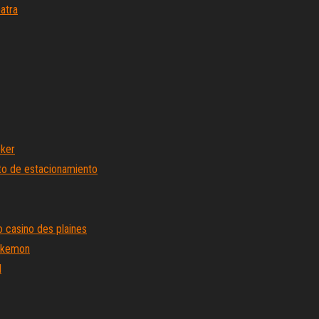
atra
oker
sto de estacionamiento
o casino des plaines
okemon
l