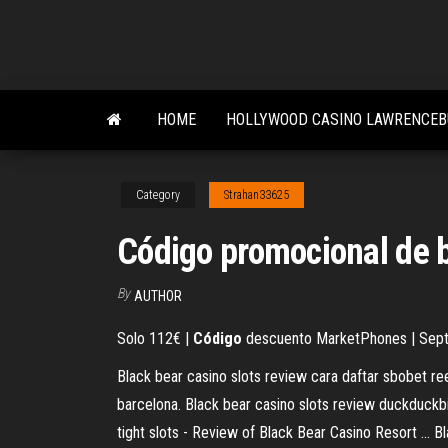
Skip
to
the
content
HOME
HOLLYWOOD CASINO LAWRENCEB
Category
Strahan33625
Código promocional de b
By
AUTHOR
Solo 112€ |
Código
descuento MarketPhones | Sep
Black bear casino slots review cara daftar sbobet re
barcelona. Black bear casino slots review duckduckbin
tight slots - Review of Black Bear Casino Resort ... 