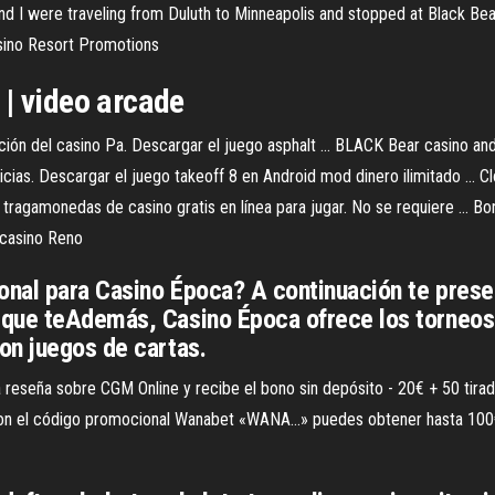
and I were traveling from Duluth to Minneapolis and stopped at Black Bear
Casino Resort Promotions
| video arcade
ción del casino Pa. Descargar el juego asphalt ... BLACK Bear casino and
oticias. Descargar el juego takeoff 8 en Android mod dinero ilimitado .
 tragamonedas de casino gratis en línea para jugar. No se requiere ... Bo
 casino Reno
nal para Casino Época? A continuación te presen
que teAdemás, Casino Época ofrece los torneos d
on juegos de cartas.
reseña sobre CGM Online y recibe el bono sin depósito - 20€ + 50 tirad
n el código promocional Wanabet «WANA...» puedes obtener hasta 100