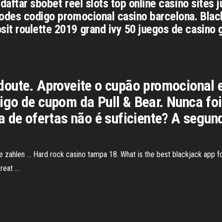
daftar sbobet reel slots top online casino sites 
codes codigo promocional casino barcelona. Black
t roulette 2019 grand ivy 50 juegos de casino gr
oute. Aproveite o cupão promocional 
go de cupom da Pull & Bear. Nunca foi 
a de ofertas não é suficiente? A segun
 zahlen ... Hard rock casino tampa 18. What is the best blackjack app f
eat ...