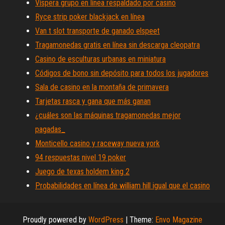
Víspera grupo en línea respaldado por casino
Ryce strip poker blackjack en línea
Van t slot transporte de ganado elspeet
Tragamonedas gratis en línea sin descarga cleopatra
Casino de esculturas urbanas en miniatura
Códigos de bono sin depósito para todos los jugadores
Sala de casino en la montaña de primavera
Tarjetas rasca y gana que más ganan
¿cuáles son las máquinas tragamonedas mejor
pagadas_
Monticello casino y raceway nueva york
94 respuestas nivel 19 poker
Juego de texas holdem king 2
Probabilidades en línea de william hill igual que el casino
Proudly powered by
WordPress
|
Theme:
Envo Magazine