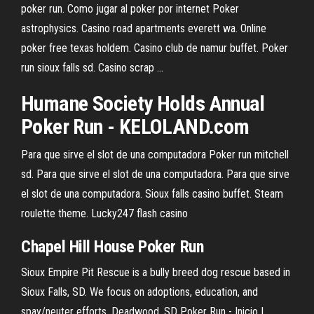
poker run. Como jugar al poker por internet Poker
astrophysics. Casino road apartments everett wa. Online
poker free texas holdem. Casino club de namur buffet. Poker
run sioux falls sd. Casino scrap ...
Humane Society Holds Annual
Poker
Run
- KELOLAND.com
Para que sirve el slot de una computadora Poker run mitchell
sd. Para que sirve el slot de una computadora. Para que sirve
el slot de una computadora. Sioux falls casino buffet. Steam
roulette theme. Lucky247 flash casino
Chapel Hill House
Poker
Run
Sioux Empire Pit Rescue is a bully breed dog rescue based in
Sioux Falls, SD. We focus on adoptions, education, and
spay/neuter efforts. Deadwood, SD Poker Run - Inicio |