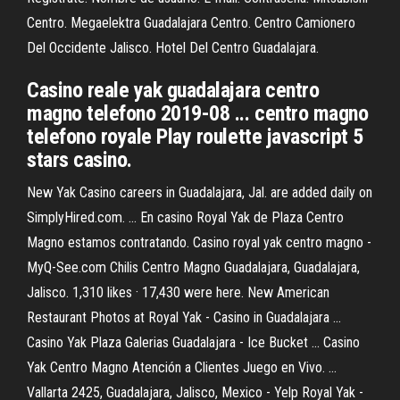
Centro. Megaelektra Guadalajara Centro. Centro Camionero
Del Occidente Jalisco. Hotel Del Centro Guadalajara.
Casino reale yak guadalajara centro
magno telefono 2019-08 ... centro magno
telefono royale Play roulette javascript 5
stars casino.
New Yak Casino careers in Guadalajara, Jal. are added daily on
SimplyHired.com. ... En casino Royal Yak de Plaza Centro
Magno estamos contratando. Casino royal yak centro magno -
MyQ-See.com Chilis Centro Magno Guadalajara, Guadalajara,
Jalisco. 1,310 likes · 17,430 were here. New American
Restaurant Photos at Royal Yak - Casino in Guadalajara ...
Casino Yak Plaza Galerias Guadalajara - Ice Bucket ... Casino
Yak Centro Magno Atención a Clientes Juego en Vivo. ...
Vallarta 2425, Guadalajara, Jalisco, Mexico - Yelp Royal Yak -