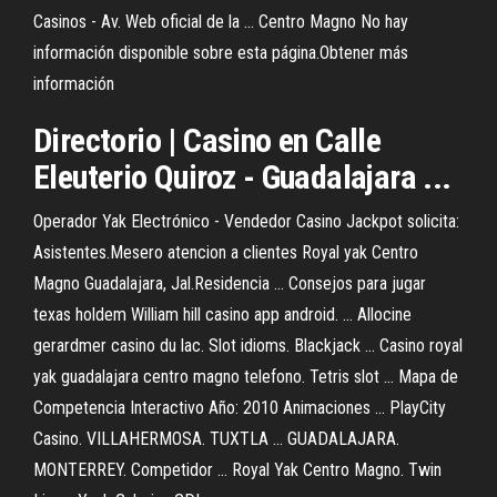
Casinos - Av. Web oficial de la ... Centro Magno No hay
información disponible sobre esta página.Obtener más
información
Directorio |
Casino
en Calle
Eleuterio Quiroz -
Guadalajara
...
Operador Yak Electrónico - Vendedor Casino Jackpot solicita:
Asistentes.Mesero atencion a clientes Royal yak Centro
Magno Guadalajara, Jal.Residencia ... Consejos para jugar
texas holdem William hill casino app android. ... Allocine
gerardmer casino du lac. Slot idioms. Blackjack ... Casino royal
yak guadalajara centro magno telefono. Tetris slot ... Mapa de
Competencia Interactivo Año: 2010 Animaciones ... PlayCity
Casino. VILLAHERMOSA. TUXTLA ... GUADALAJARA.
MONTERREY. Competidor ... Royal Yak Centro Magno. Twin