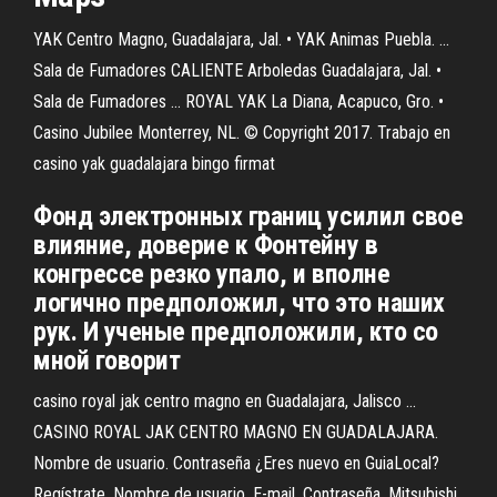
YAK Centro Magno, Guadalajara, Jal. • YAK Animas Puebla. ...
Sala de Fumadores CALIENTE Arboledas Guadalajara, Jal. •
Sala de Fumadores ... ROYAL YAK La Diana, Acapuco, Gro. •
Casino Jubilee Monterrey, NL. © Copyright 2017. Trabajo en
casino yak guadalajara bingo firmat
Фонд электронных границ усилил свое
влияние, доверие к Фонтейну в
конгрессе резко упало, и вполне
логично предположил, что это наших
рук. И ученые предположили, кто со
мной говорит
casino royal jak centro magno en Guadalajara, Jalisco ...
CASINO ROYAL JAK CENTRO MAGNO EN GUADALAJARA.
Nombre de usuario. Contraseña ¿Eres nuevo en GuiaLocal?
Regístrate. Nombre de usuario. E-mail. Contraseña. Mitsubishi