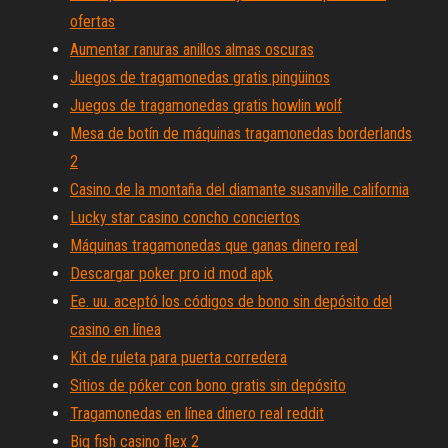
ofertas
Aumentar ranuras anillos almas oscuras
Juegos de tragamonedas gratis pingüinos
Juegos de tragamonedas gratis howlin wolf
Mesa de botín de máquinas tragamonedas borderlands
2
Casino de la montaña del diamante susanville california
Lucky star casino concho conciertos
Máquinas tragamonedas que ganas dinero real
Descargar poker pro id mod apk
Ee. uu. aceptó los códigos de bono sin depósito del
casino en línea
Kit de ruleta para puerta corredera
Sitios de póker con bono gratis sin depósito
Tragamonedas en línea dinero real reddit
Big fish casino flex 2