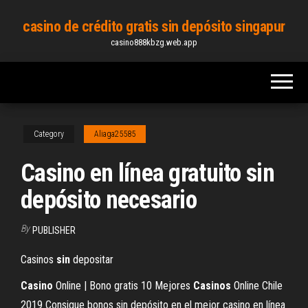
Skip
casino de crédito gratis sin depósito singapur
to
casino888kbzg.web.app
the
content
Category
Aliaga25585
Casino en línea gratuito sin
depósito necesario
By
PUBLISHER
Casinos
sin
depositar
Casino
Online | Bono gratis 10 Mejores
Casinos
Online Chile
2019 Consigue bonos sin depósito en el mejor casino en línea