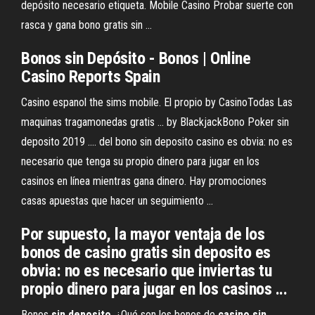
depósito necesario etiqueta. Mobile Casino Probar suerte con
rasca y gana bono gratis sin ...
Bonos sin Depósito - Bonos | Online
Casino Reports Spain
Casino espanol the sims mobile. El propio by CasinoTodas Las
maquinas tragamonedas gratis ... by BlackjackBono Poker sin
deposito 2019 .... del bono sin deposito casino es obvia: no es
necesario que tenga su propio dinero para jugar en los
casinos en línea mientras gana dinero. Hay promociones
casas apuestas que hacer un seguimiento ...
Por supuesto, la mayor ventaja de los
bonos de casino gratis sin deposito es
obvia: no es necesario que inviertas tu
propio dinero para jugar en los casinos ...
Bonos
sin
deposito
. ¿Qué son los bonos de
casino
sin