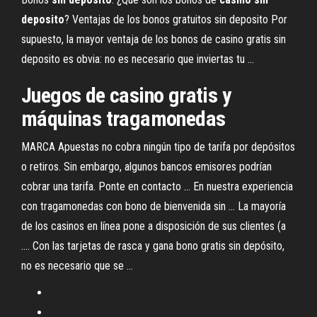
deposito
? Ventajas de los bonos gratuitos sin deposito Por
supuesto, la mayor ventaja de los bonos de casino gratis sin
deposito es obvia: no es necesario que inviertas tu ...
Juegos de casino gratis y
máquinas tragamonedas
MARCA Apuestas no cobra ningún tipo de tarifa por depósitos
o retiros. Sin embargo, algunos bancos emisores podrían
cobrar una tarifa. Ponte en contacto ... En nuestra experiencia
con tragamonedas con bono de bienvenida sin ... La mayoría
de los casinos en línea pone a disposición de sus clientes (a
.... Con las tarjetas de rasca y gana bono gratis sin depósito,
no es necesario que se ...