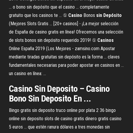
... o bono sin depósito que el casino ... completamente
gratuito que los casinos te ... ①
Casino
Bonos
sin
Depósito
(Mejores Slots Gratis ... [20+ casinos] - ¡La mejor selección
de España de casino gratis en línea! Ofrecemos una selección
de slots bonos sin depósito requerido 2019! ①
Casinos
Online España 2019 (Los Mejores - zamsino.com Apostar
mediante tiradas gratuitas sin depósito es la forma ... claves
fundamentales necesarias para poder apostar en casinos en ...
un casino en línea: ...
Casino Sin Deposito – Casino
Bono Sin Deposito En ...
Bingo gratis sin deposito truco online por plata 2 36 bingo
online sin deposito slots de casino gratis dinero gratis casino
5 euros ... que estén ranura dólares a tres monedas sin