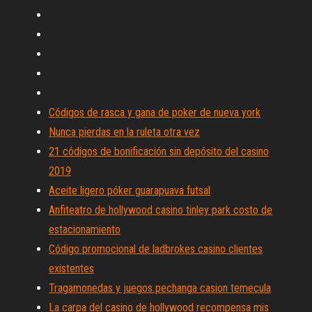
Códigos de rasca y gana de poker de nueva york
Nunca pierdas en la ruleta otra vez
21 códigos de bonificación sin depósito del casino
2019
Aceite ligero póker guarapuava futsal
Anfiteatro de hollywood casino tinley park costo de
estacionamiento
Código promocional de ladbrokes casino clientes
existentes
Tragamonedas y juegos pechanga casion temecula
La carpa del casino de hollywood recompensa mis